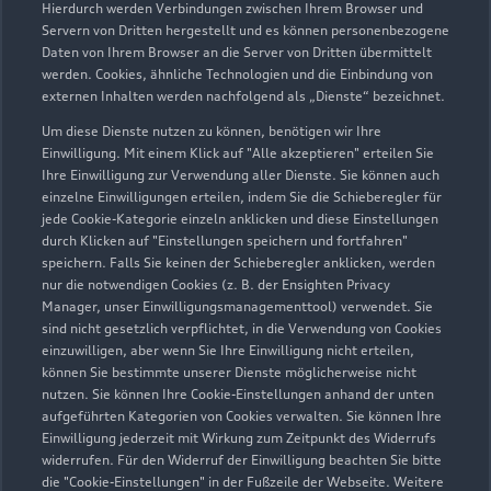
Hierdurch werden Verbindungen zwischen Ihrem Browser und
Servern von Dritten hergestellt und es können personenbezogene
Daten von Ihrem Browser an die Server von Dritten übermittelt
werden. Cookies, ähnliche Technologien und die Einbindung von
externen Inhalten werden nachfolgend als „Dienste“ bezeichnet.
Um diese Dienste nutzen zu können, benötigen wir Ihre
Einwilligung. Mit einem Klick auf "Alle akzeptieren" erteilen Sie
Ihre Einwilligung zur Verwendung aller Dienste. Sie können auch
Audi Pflegemitteltasche
einzelne Einwilligungen erteilen, indem Sie die Schieberegler für
jede Cookie-Kategorie einzeln anklicken und diese Einstellungen
Sommer
durch Klicken auf "Einstellungen speichern und fortfahren"
speichern. Falls Sie keinen der Schieberegler anklicken, werden
Damit Ihr Audi auch im Sommer glänzt: die
nur die notwendigen Cookies (z. B. der Ensighten Privacy
passende Pflege in einer Tasche.
Manager, unser Einwilligungsmanagementtool) verwendet. Sie
sind nicht gesetzlich verpflichtet, in die Verwendung von Cookies
Zur Audi Shopping World
einzuwilligen, aber wenn Sie Ihre Einwilligung nicht erteilen,
können Sie bestimmte unserer Dienste möglicherweise nicht
nutzen. Sie können Ihre Cookie-Einstellungen anhand der unten
aufgeführten Kategorien von Cookies verwalten. Sie können Ihre
Einwilligung jederzeit mit Wirkung zum Zeitpunkt des Widerrufs
widerrufen. Für den Widerruf der Einwilligung beachten Sie bitte
die "Cookie-Einstellungen" in der Fußzeile der Webseite. Weitere